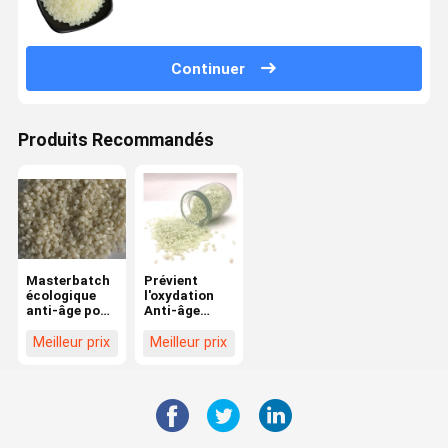
Continuer
Produits Recommandés
Masterbatch
Prévient
écologique
l'oxydation
anti-âge pour
Anti-âge
l'industrie
Masterbatch
automobile
PE PP
Meilleur prix
Meilleur prix
Maintient
l'esthétique