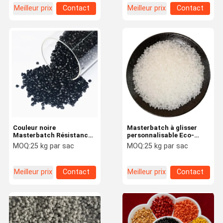
Meilleur prix
Contact
Meilleur prix
Contact
Couleur noire
Masterbatch à glisser
Masterbatch Résistance
personnalisable Eco-
aux flammes
friendly biodégradable et
MOQ:
25 kg par sac
MOQ:
25 kg par sac
recyclable
Meilleur prix
Contact
Meilleur prix
Contact
À La Maison
Produits
Vidéos
À Propos De
Nous