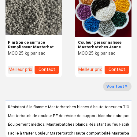
Visite De
Contrôle De
Nous
Demandez
L'usine
La Qualité
Contacter
Un Devis
Finition de surface
Couleur personnalisée
Couleur Masterbatch
Remplisseur Masterbatch
Masterbatches Jaune
Compatibilité élevée
Rouge Bleu Ecologique
MOQ:
25 kg par sac
MOQ:
25 kg par sac
Personnalisation
Facile à traiter
Masterbatch antistatique
Versatilité
Meilleur prix
Contact
Meilleur prix
Contact
Masterbatch contre le vieillissement
Masterbatch en plastique
Voir tout
Colorant Masterbatch
Résistant à la flamme Masterbatches blancs à haute teneur en TiO2 
masterbatch de remplisseur
Masterbatch de couleur PE de résine de support blanche noire pour le
Masterbatch à glisser
Équipement médical Masterbatches blancs Résistant au feu Facile à e
Facile à traiter Couleur Masterbatch Haute compatibilité Masterbatch 
Masterbatch à base de film