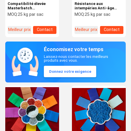
Compatibilité élevée
Résistance aux
Masterbatch
intempéries Anti-âge
antistatique PE/PP
Masterbatches
MOQ:
25 kg par sac
MOQ:
25 kg par sac
Traitement facile et
fonctionnels Haute
durable
stabilité
Meilleur prix
Contact
Meilleur prix
Contact
Économisez votre temps
Laissez-nous contacter les meilleurs
produits avec vous.
Donnez votre exigence