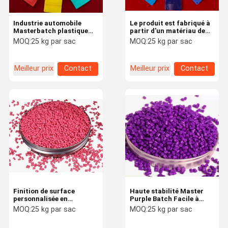
Industrie automobile
Le produit est fabriqué à
Masterbatch plastique
partir d'un matériau de
compatible avec
fabrication en plastique,
MOQ:
25 kg par sac
MOQ:
25 kg par sac
plusieurs polymères
de polypropylène, de
polypropylène et de
polypropylène.
Meilleur prix
Contact
Meilleur prix
Contact
Finition de surface
Haute stabilité Master
personnalisée en
Purple Batch Facile à
masterbatch rose à haute
disperser et ignifuge
MOQ:
25 kg par sac
MOQ:
25 kg par sac
polyvalence