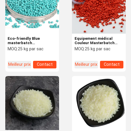
Eco-friendly Blue
Equipement médical
masterbatch
Couleur Masterbatch
biodégradable Couleur
Facile à traiter
MOQ:
25 kg par sac
MOQ:
25 kg par sac
Masterbatch antiblocage
Compatibilité élevée
Meilleur prix
Contact
Meilleur prix
Contact