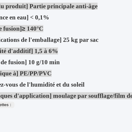
 produit] Partie principale anti-âge
nce en eau] < 0,1%
e fusion]
≥
140°C
ications de l'emballage] 25 kg par sac
té d'additif] 1,5 à 6%
 de fusion] 10 g/10 min
lique à] PE/PP/PVC
z-vous de l'humidité et du soleil
ques d'application] moulage par soufflage/film d
uettes：