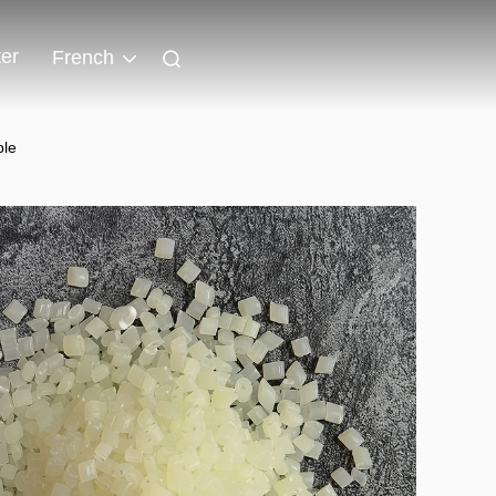
er
French
ble