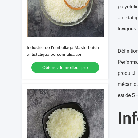
polyolefi
antistati
toxiques.
Industrie de l'emballage Masterbatch
Définitio
antistatique personnalisation
Performan
Obtenez le meilleur prix
produit.I
mécanique
est de 5 
In