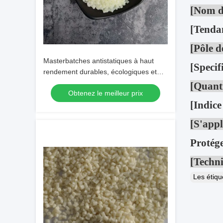
[Nom du
[Tenda
[Pôle d
Masterbatches antistatiques à haut
[Specif
rendement durables, écologiques et
non toxiques
[Quanti
Obtenez le meilleur prix
[Indice
[S'app
Protége
[Techni
Les étiq