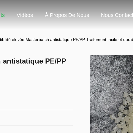
ts
Vidéos
À Propos De Nous
Nous Contact
bilité élevée Masterbatch antistatique PE/PP Traitement facile et dura
 antistatique PE/PP