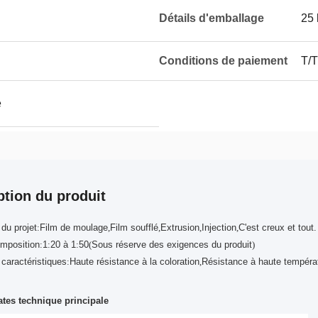
Détails d'emballage
25 
Conditions de paiement
T/T
e
ption du produit
 du projet
:
Film de moulage
,
Film soufflé
,
Extrusion
,
Injection
,
C'est creux et tout.
omposition
:
1
:
20 à 1
:
50
(
Sous réserve des exigences du produit
)
 caractéristiques
:
Haute résistance à la coloration
,
Résistance à haute tempéra
ates technique principale