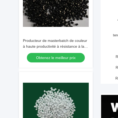
ten
Producteur de masterbatch de couleur
à haute productivité à résistance à la
corrosion masterbatch noir
R
Obtenez le meilleur prix
R
R