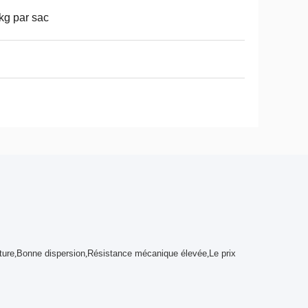
kg par sac
ture
,
Bonne dispersion
,
Résistance mécanique élevée
,
Le prix