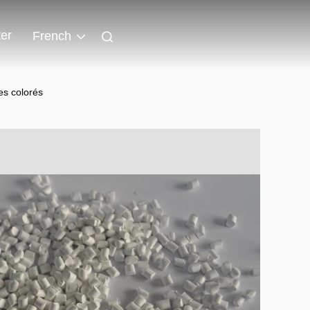
er
French
es colorés