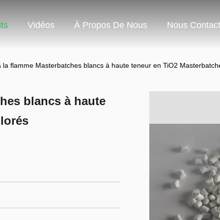
ts
Vidéos
À Propos De Nous
Nous Contact
à la flamme Masterbatches blancs à haute teneur en TiO2 Masterbatch
ches blancs à haute
lorés