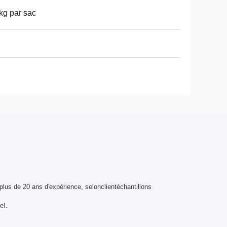
kg par sac
plus de 20 ans d'expérience, selon
client
échantillon
s
e!
.