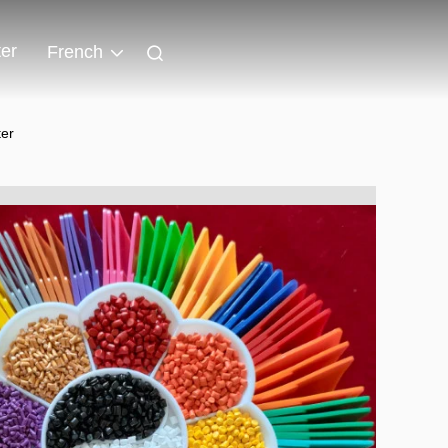
er
French
ter