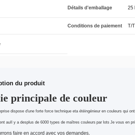
Détails d'emballage
25 
Conditions de paiement
T/T
e
ption du produit
ie principale de couleur
eprise dispose d'une forte force technique et
a été
ingénieur en couleur
s
qui ont
ent au
Il y a des
plus de 6
000 types de maîtres couleurs
par lots
Je vous en pri
rrons faire en accord avec vos demandes.