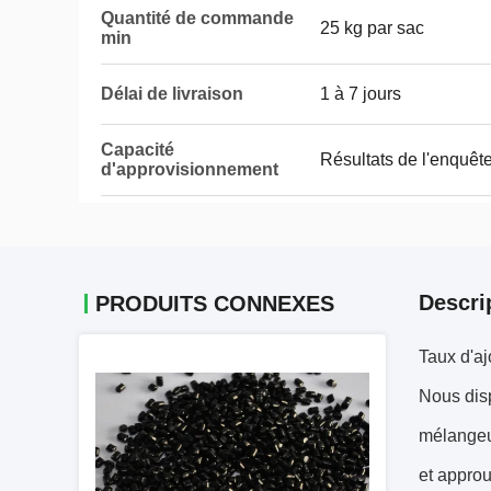
Quantité de commande
25 kg par sac
min
Délai de livraison
1 à 7 jours
Capacité
Résultats de l'enquêt
d'approvisionnement
Descri
PRODUITS CONNEXES
Taux d'a
Nous disp
mélangeur
et approu