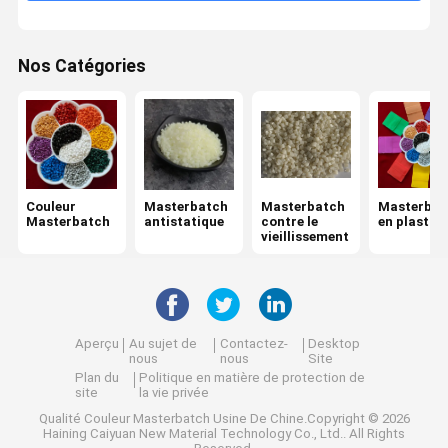
Nos Catégories
Couleur
Masterbatch
Masterbatch
Masterbat
Masterbatch
antistatique
contre le
en plastiq
vieillissement
Aperçu
Au sujet de
Contactez-
Desktop
nous
nous
Site
Plan du
Politique en matière de protection de
site
la vie privée
Qualité
Couleur Masterbatch
Usine De Chine.Copyright © 2026
Haining Caiyuan New Material Technology Co., Ltd.. All Rights