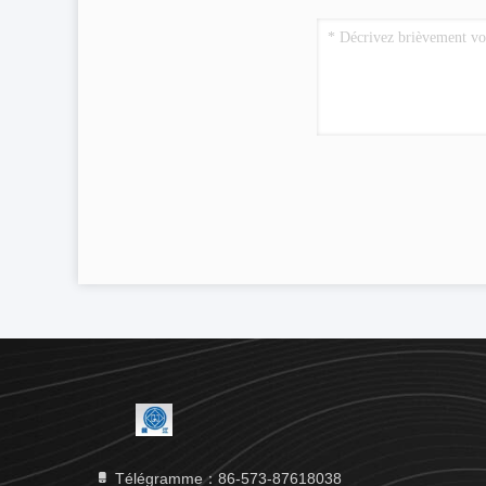
Télégramme：86-573-87618038