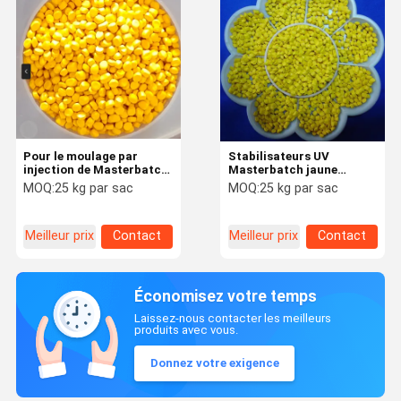
Pour le moulage par
Stabilisateurs UV
injection de Masterbatch
Masterbatch jaune
jaune personnalisable
Rétardant de flamme
MOQ:
25 kg par sac
MOQ:
25 kg par sac
Masterbatch couleur
Meilleur prix
Contact
Meilleur prix
Contact
Économisez votre temps
Laissez-nous contacter les meilleurs
produits avec vous.
Donnez votre exigence