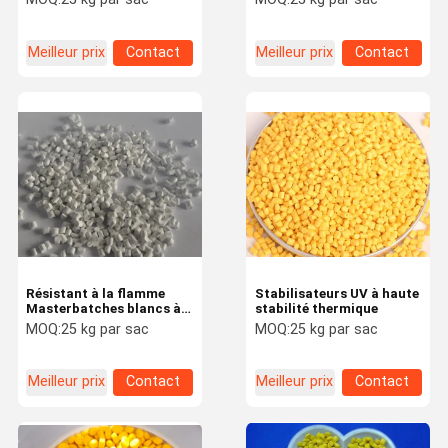
entretenir
plastiques
biodégradables et
recyclés
Meilleur prix
Contact
Meilleur prix
Contact
Résistant à la flamme
Stabilisateurs UV à haute
Masterbatches blancs à
stabilité thermique
haute teneur en TiO2
MOQ:
25 kg par sac
MOQ:
25 kg par sac
Masterbatches colorés
Meilleur prix
Contact
Meilleur prix
Contact