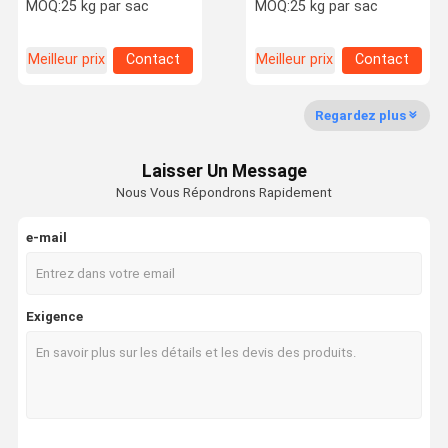
traitement Eco-friendly
Stabilisateurs UV
MOQ:
25 kg par sac
MOQ:
25 kg par sac
et durable
recyclés Anti-statique
Meilleur prix
Contact
Meilleur prix
Contact
Visite De
Contrôle De
Nous
Demandez
L'usine
La Qualité
Contacter
Un Devis
Regardez plus
Couleur Masterbatch
Laisser Un Message
Masterbatch antistatique
Nous Vous Répondrons Rapidement
Masterbatch contre le vieillissement
e-mail
Masterbatch en plastique
Colorant Masterbatch
Exigence
masterbatch de remplisseur
Masterbatch à glisser
Masterbatch à base de film