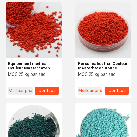
Equipement médical
Personnalisation Couleur
Couleur Masterbatch
Masterbatch Rouge
Facile à traiter
Masterbatch
MOQ:
25 kg par sac
MOQ:
25 kg par sac
Compatibilité élevée
biodégradable
Meilleur prix
Contact
Meilleur prix
Contact