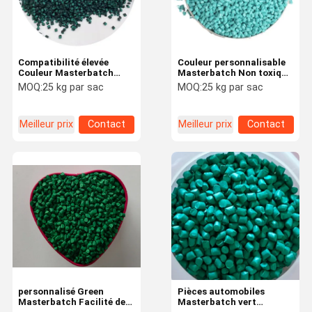
Compatibilité élevée
Couleur personnalisable
Couleur Masterbatch
Masterbatch Non toxique
excellente résistance à la
Metal lourd Gratuit pour
MOQ:
25 kg par sac
MOQ:
25 kg par sac
lumière et stabilité
l'emballage
thermique
Meilleur prix
Contact
Meilleur prix
Contact
À La Maison
Produits
Vidéos
À Propos De
Nous
personnalisé Green
Pièces automobiles
Masterbatch Facilité de
Masterbatch vert