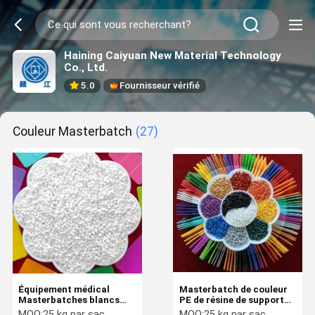
Haining Caiyuan New Material Technology
Co., Ltd.
5.0
Fournisseur vérifié
Couleur Masterbatch
(27)
Équipement médical
Masterbatch de couleur
Masterbatches blancs
PE de résine de support
Résistant au feu Facile à
blanche noire pour les
MOQ:
25 kg par sac
MOQ:
25 kg par sac