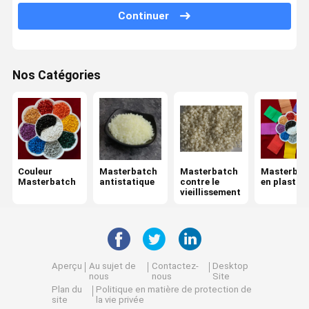
Continuer
Masterbatch de couleur pour injection
Masterbatch rétractable à la flamme
Nos Catégories
Partie principale UV
Couleur
Masterbatch
Masterbatch
Masterbat
Masterbatch
antistatique
contre le
en plastiq
vieillissement
Aperçu
Au sujet de
Contactez-
Desktop
nous
nous
Site
Plan du
Politique en matière de protection de
site
la vie privée