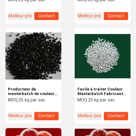
traitement
biodégradable recyclé
Meilleur prix
Contact
Meilleur prix
Contact
Producteur de
Facile à traiter Couleur
masterbatch de couleur à
Masterbatch Fabricant
haute productivité à
Résistance thermique
MOQ:
25 kg par sac
MOQ:
25 kg par sac
résistance à la corrosion
pour pièces automobiles
masterbatch noir
Meilleur prix
Contact
Meilleur prix
Contact