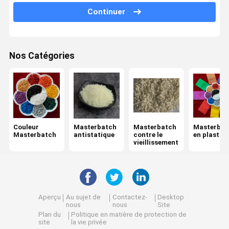
Continuer
Masterbatch de couleur pour injection
Masterbatch rétractable à la flamme
Nos Catégories
Partie principale UV
Couleur
Masterbatch
Masterbatch
Masterbat
Masterbatch
antistatique
contre le
en plastiq
vieillissement
Aperçu
Au sujet de
Contactez-
Desktop
nous
nous
Site
Plan du
Politique en matière de protection de
site
la vie privée