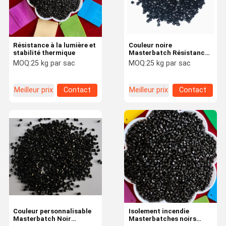
Résistance à la lumière et
Couleur noire
stabilité thermique
Masterbatch Résistance
aux flammes
MOQ:
25 kg par sac
MOQ:
25 kg par sac
Meilleur prix
Contact
Meilleur prix
Contact
À La Maison
Produits
Vidéos
À Propos De
Nous
Couleur personnalisable
Isolement incendie
Masterbatch Noir
Masterbatches noirs