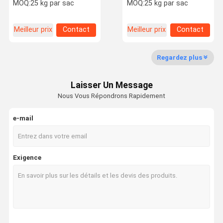
Masterbatch Protection
soufflage moulure
MOQ:
25 kg par sac
MOQ:
25 kg par sac
UV biodégradable
Résistance à la chaleur
Résistance à l'érosion
Meilleur prix
Contact
Meilleur prix
Contact
Visite De
Contrôle De
Nous
Demandez
L'usine
La Qualité
Contacter
Un Devis
Regardez plus
Couleur Masterbatch
Laisser Un Message
Masterbatch antistatique
Nous Vous Répondrons Rapidement
Masterbatch contre le vieillissement
e-mail
Masterbatch en plastique
Colorant Masterbatch
Exigence
masterbatch de remplisseur
Masterbatch à glisser
Masterbatch à base de film