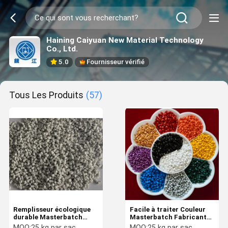
Haining Caiyuan New Material Technology
Co., Ltd.
5.0
Fournisseur vérifié
Tous Les Produits
(57)
Remplisseur écologique
Facile à traiter Couleur
durable Masterbatch
Masterbatch Fabricant
CaCO3 Facilité de
haute compatibilité
MOQ:
25 kg par sac
MOQ:
25 kg par sac