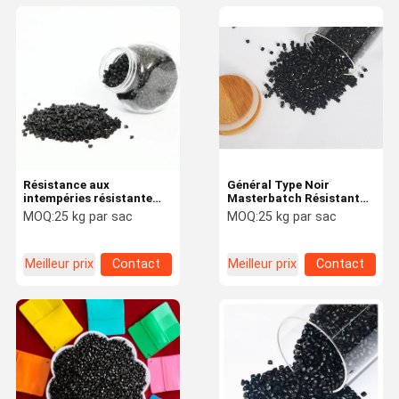
Résistance aux
Général Type Noir
intempéries résistante
Masterbatch Résistant
aux flammes
aux produits chimiques
MOQ:
25 kg par sac
MOQ:
25 kg par sac
Haute stabilité PE PP
PVC
Meilleur prix
Contact
Meilleur prix
Contact