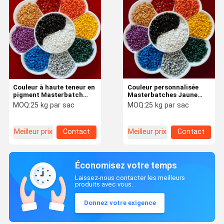
Couleur à haute teneur en
Couleur personnalisée
pigment Masterbatch
Masterbatches Jaune
Mamufacturer
Rouge Bleu Ecologique
MOQ:
25 kg par sac
MOQ:
25 kg par sac
Stabilisateurs UV Anti-
Facile à traiter
statique Personnalisable
Meilleur prix
Contact
Meilleur prix
Contact
Économisez votre temps
Laissez-nous contacter les meilleurs
produits avec vous.
Donnez votre exigence